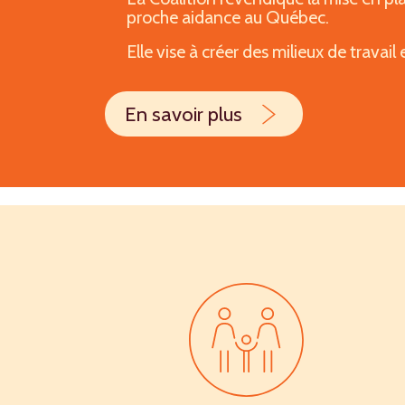
proche aidance au Québec.
Elle vise à créer des milieux de travail e
En savoir plus
Une loi-cadre permettra d’établir le
de conciliation au Québec.
Pourquoi une loi-cadre ?
Pour définir une vision commune
Pour obliger le gouvernement et 
l’établissement de toutes leurs
Pour offrir un cadre stable et d
politiques.