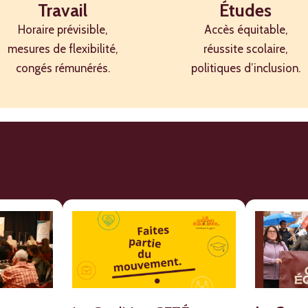
Études
Travail
 concilier sainement les différentes sphères de sa vie.
Accès équitable,
Horaire prévisible,
t une étape clef dans l’amélioration des conditions de v
ui jonglent avec des responsabilités familiales, professi
réussite scolaire,
mesures de flexibilité,
.
politiques d’inclusion.
congés rémunérés.