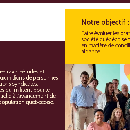
Notre objectif :
Faire évoluer les pra
société québécoise fa
en matière de concili
aidance.
le-travail-études et
ux millions de personnes
ions syndicales,
s qui militent pour le
ntielle à l’avancement de
la population québécoise.