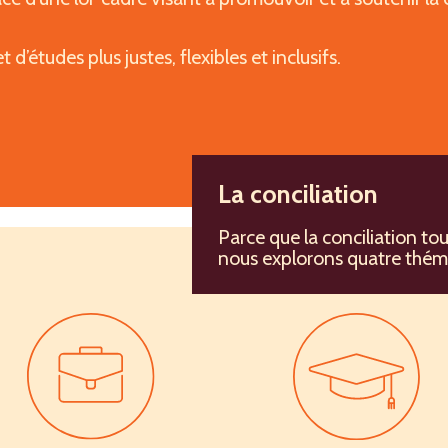
t d’études plus justes, flexibles et inclusifs.
La conciliation
s principes, les objectifs et des orientations générales 
Parce que la conciliation to
nous explorons quatre théma
 et une direction claire pour le Québec;
ses institutions à respecter les principes établis dans
 politiques, programmes et règlements.
urable qui survivra aux changements de ministres ou de p