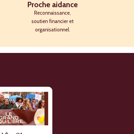
Proche aidance
Reconnaissance,
ie, de
onnelles,
soutien financier et
organisationnel.