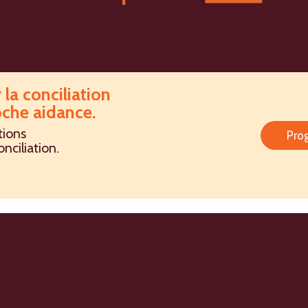
la conciliation
roche aidance.
tions
Pro
onciliation.