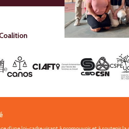
Coalition
é
e d’une loi-cadre visant à promouvoir et à soutenir la co