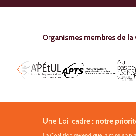
Organismes membres de la 
Une Loi-cadre : notre priorit
La Coalition revendique la mise en plac