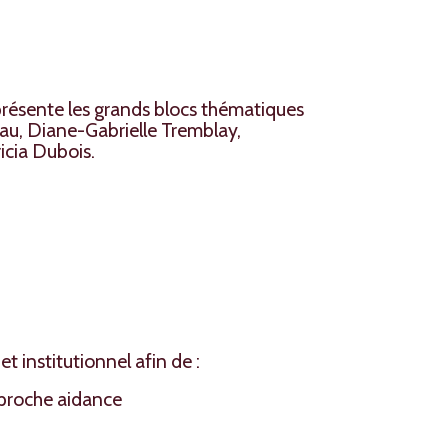
présente les grands blocs thématiques
eau, Diane-Gabrielle Tremblay,
cia Dubois.
t institutionnel afin de :
t proche aidance